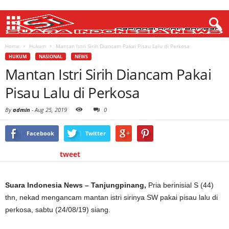
Home
Hukum
Mantan Istri Sirih Diancam Pakai Pisau Lalu di Perkosa
HUKUM
NASIONAL
NEWS
Mantan Istri Sirih Diancam Pakai
Pisau Lalu di Perkosa
By
admin
-
Aug 25, 2019
0
Facebook
Twitter
tweet
Suara Indonesia News – Tanjungpinang,
Pria berinisial S (44)
thn, nekad mengancam mantan istri sirinya SW pakai pisau lalu di
perkosa, sabtu (24/08/19) siang.