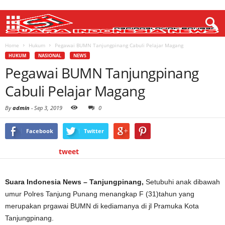
Home
Hukum
Pegawai BUMN Tanjungpinang Cabuli Pelajar Magang
HUKUM
NASIONAL
NEWS
Pegawai BUMN Tanjungpinang
Cabuli Pelajar Magang
By
admin
-
Sep 3, 2019
0
Facebook
Twitter
tweet
Suara Indonesia News – Tanjungpinang,
Setubuhi anak dibawah
umur Polres Tanjung Punang menangkap F (31)tahun yang
merupakan prgawai BUMN di kediamanya di jl Pramuka Kota
Tanjungpinang.