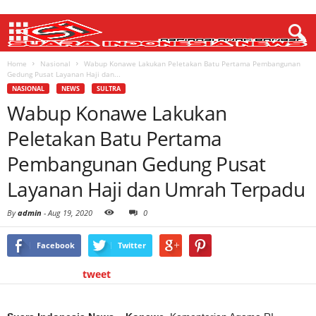
Home
Nasional
Wabup Konawe Lakukan Peletakan Batu Pertama Pembangunan
Gedung Pusat Layanan Haji dan...
NASIONAL
NEWS
SULTRA
Wabup Konawe Lakukan
Peletakan Batu Pertama
Pembangunan Gedung Pusat
Layanan Haji dan Umrah Terpadu
By
admin
-
Aug 19, 2020
0
Facebook
Twitter
tweet