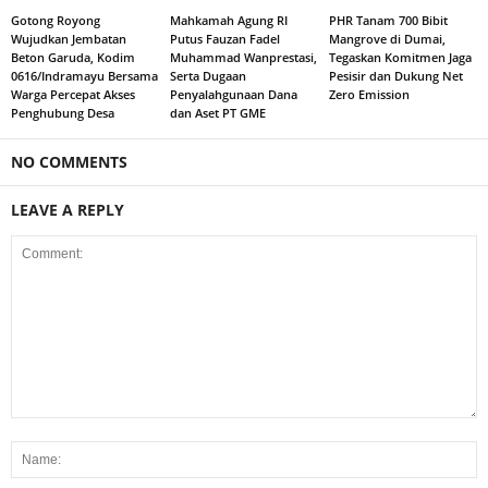
Gotong Royong
Mahkamah Agung RI
PHR Tanam 700 Bibit
Wujudkan Jembatan
Putus Fauzan Fadel
Mangrove di Dumai,
Beton Garuda, Kodim
Muhammad Wanprestasi,
Tegaskan Komitmen Jaga
0616/Indramayu Bersama
Serta Dugaan
Pesisir dan Dukung Net
Warga Percepat Akses
Penyalahgunaan Dana
Zero Emission
Penghubung Desa
dan Aset PT GME
NO COMMENTS
LEAVE A REPLY