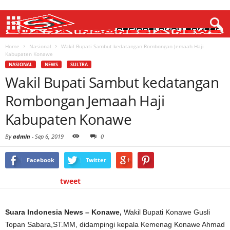
Home
Nasional
Wakil Bupati Sambut kedatangan Rombongan Jemaah Haji
Kabupaten Konawe
NASIONAL
NEWS
SULTRA
Wakil Bupati Sambut kedatangan
Rombongan Jemaah Haji
Kabupaten Konawe
By
admin
-
Sep 6, 2019
0
Facebook
Twitter
tweet
Suara Indonesia News – Konawe,
Wakil Bupati Konawe Gusli
Topan Sabara,ST.MM, didampingi kepala Kemenag Konawe Ahmad