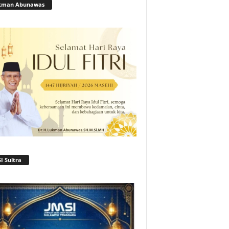
kman Abunawas
I Sultra