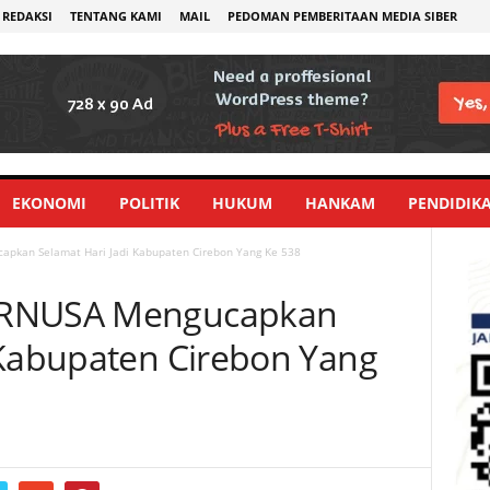
REDAKSI
TENTANG KAMI
MAIL
PEDOMAN PEMBERITAAN MEDIA SIBER
EKONOMI
POLITIK
HUKUM
HANKAM
PENDIDIK
pkan Selamat Hari Jadi Kabupaten Cirebon Yang Ke 538
ERNUSA Mengucapkan
 Kabupaten Cirebon Yang