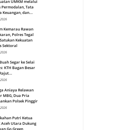
uatan UMKM melalui
s Permodalan, Tata
a Keuangan, dan...
 2026
m Kemarau Rawan
aran, Polres Tegal
 Satukan Kekuatan
s Sektoral
 2026
Buah Segar ke Selai
s: KTH Bagan Besar
Rajut...
 2026
ga Aniaya Relawan
r MBG, Dua Pria
ankan Polsek Pinggir
 2026
kahan Putri Ketua
 Aceh Utara Dukung
kan Go Green,