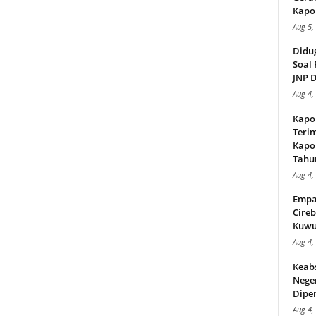
Kapol
Aug 5,
Didu
Soal 
JNP D
Aug 4,
Kapo
Teri
Kapol
Tahu
Aug 4,
Empa
Cireb
Kuwu
Aug 4,
Keab
Neger
Diper
Aug 4,