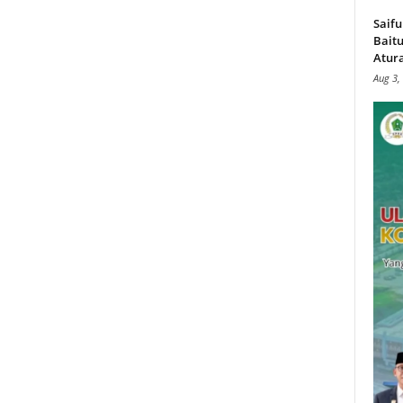
Saifu
Baitu
Atura
Aug 3,