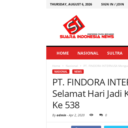
THURSDAY, AUGUST 6, 2026
SIGN IN / JOIN
HOME
NASIONAL
SULTRA
Home
Nasional
PT. FINDORA INTERNUSA Menguca
NASIONAL
NEWS
PT. FINDORA INT
Selamat Hari Jadi
Ke 538
By
admin
-
Apr 2, 2020
0