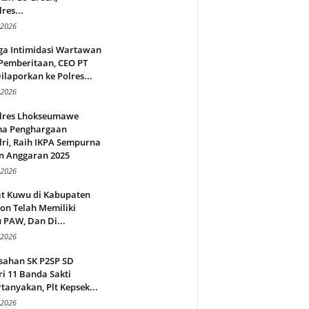
res...
 2026
ga Intimidasi Wartawan
Pemberitaan, CEO PT
ilaporkan ke Polres...
 2026
lres Lhokseumawe
ma Penghargaan
ri, Raih IKPA Sempurna
n Anggaran 2025
 2026
t Kuwu di Kabupaten
on Telah Memiliki
 PAW, Dan Di...
 2026
sahan SK P2SP SD
i 11 Banda Sakti
tanyakan, Plt Kepsek...
 2026