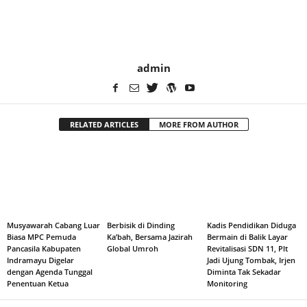
admin
RELATED ARTICLES
MORE FROM AUTHOR
Musyawarah Cabang Luar
Berbisik di Dinding
Kadis Pendidikan Diduga
Biasa MPC Pemuda
Ka’bah, Bersama Jazirah
Bermain di Balik Layar
Pancasila Kabupaten
Global Umroh
Revitalisasi SDN 11, Plt
Indramayu Digelar
Jadi Ujung Tombak, Irjen
dengan Agenda Tunggal
Diminta Tak Sekadar
Penentuan Ketua
Monitoring