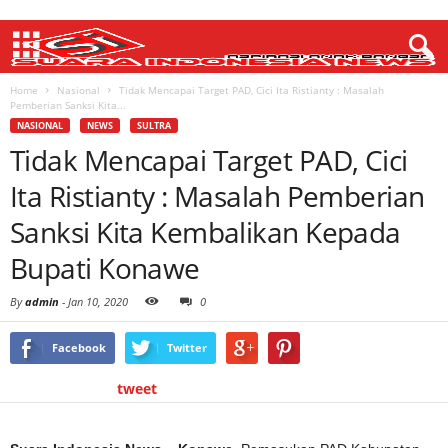
Home
Nasional
Tidak Mencapai Target PAD, Cici Ita Ristianty : Masalah
Pemberian Sanksi Kita...
NASIONAL
NEWS
SULTRA
Tidak Mencapai Target PAD, Cici
Ita Ristianty : Masalah Pemberian
Sanksi Kita Kembalikan Kepada
Bupati Konawe
By
admin
-
Jan 10, 2020
0
Facebook
Twitter
tweet