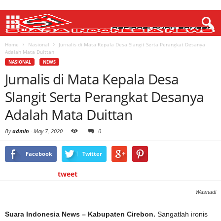
Home
Nasional
Jurnalis di Mata Kepala Desa Slangit Serta Perangkat Desanya
Adalah Mata Duittan
NASIONAL
NEWS
Jurnalis di Mata Kepala Desa
Slangit Serta Perangkat Desanya
Adalah Mata Duittan
By
admin
-
May 7, 2020
0
Facebook
Twitter
tweet
Wasnadi
Suara Indonesia News – Kabupaten Cirebon.
Sangatlah ironis